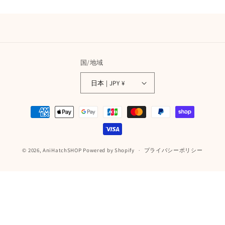
国/地域
日本 | JPY ¥
決
済
方
法
© 2026,
AniHatchSHOP
Powered by Shopify
プライバシーポリシー